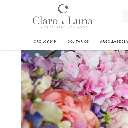
Claro
de
ORO 10 Y 14 K
SOLITARIOS
ARGOLLAS DE 
Luna
Joyería
-
La
Expresión
del
Amor