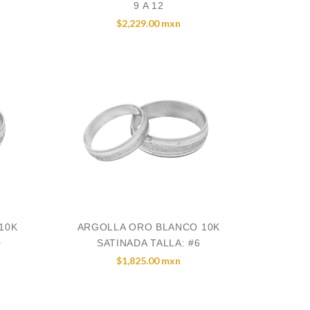
9 A 12
$2,229.00 mxn
10K
ARGOLLA ORO BLANCO 10K
0
SATINADA TALLA: #6
$1,825.00 mxn