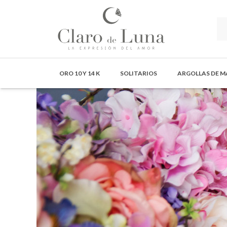
Claro
de
ORO 10 Y 14 K
SOLITARIOS
ARGOLLAS DE 
Luna
Joyería
-
La
Expresión
del
Amor