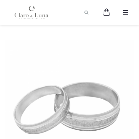
Claro
de
Luna
Joyería
-
La
Expresión
del
Amor