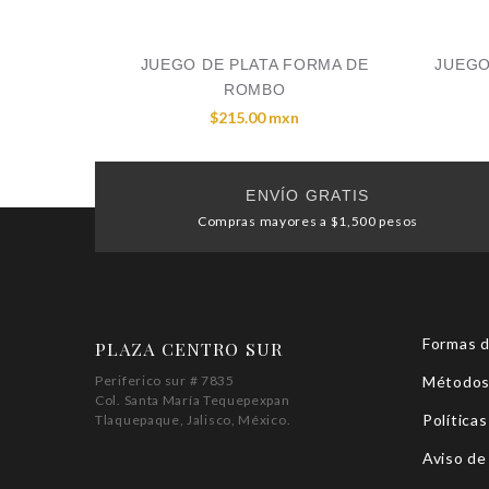
JUEGO DE PLATA FORMA DE
JUEGO
ROMBO
$215.00 mxn
ENVÍO GRATIS
Compras mayores a $1,500 pesos
Formas 
PLAZA CENTRO SUR
Periferico sur # 7835
Métodos
Col. Santa María Tequepexpan
Políticas
Tlaquepaque, Jalisco, México.
Aviso de