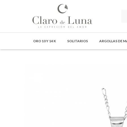
Claro
de
ORO 10 Y 14 K
SOLITARIOS
ARGOLLAS DE 
Luna
Joyería
-
La
Expresión
del
Amor